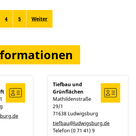
4
5
Weiter
nformationen
Tiefbau und
ft
Grünflächen
1
Mathildenstraße
rg
29/1
71638
Ludwigsburg
burg.de
tiefbau@ludwigsburg.de
Telefon
(0
71
41) 9