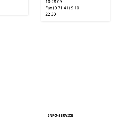
10-28
09
Fax
(0
71
41) 9
10-
22
30
INFO-SERVICE