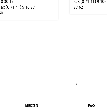
10
30
19
Fax
(0
71
41) 9
10-
Fax
(0
71
41) 9
10
27
27
62
60
Facebook
Youtube
Vimeo
Instagram
MEDIEN
FAQ