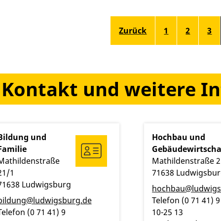
Zurück
1
2
3
Kontakt und weitere I
Bildung und
Hochbau und
Familie
Gebäudewirtscha
Mathildenstraße
Mathildenstraße 2
21/1
71638
Ludwigsbu
71638
Ludwigsburg
hochbau@ludwigs
bildung@ludwigsburg.de
Telefon
(0
71
41) 9
Telefon
(0
71
41) 9
10-25
13