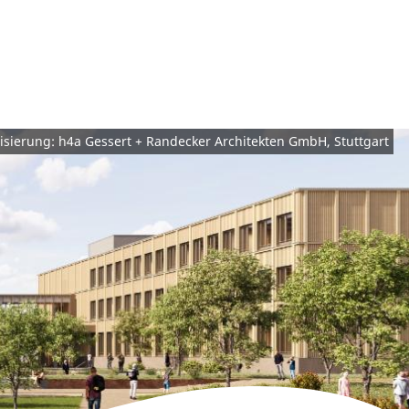
lisierung: h4a Gessert + Randecker Architekten GmbH, Stuttgart