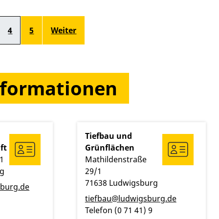
4
5
Weiter
nformationen
Tiefbau und
ft
Grünflächen
1
Mathildenstraße
rg
29/1
71638
Ludwigsburg
burg.de
tiefbau@ludwigsburg.de
Telefon
(0
71
41) 9