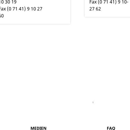
10
30
19
Fax
(0
71
41) 9
10-
Fax
(0
71
41) 9
10
27
27
62
60
Facebook
Youtube
Vimeo
Instagram
MEDIEN
FAQ