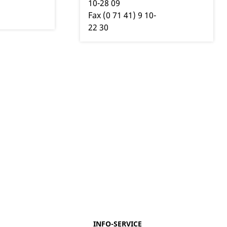
10-28
09
Fax
(0
71
41) 9
10-
22
30
INFO-SERVICE